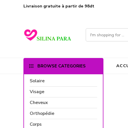
Livraison gratuite à partir de 98dt
ACC
BROWSE CATEGORIES
Solaire
Visage
Cheveux
Free Shipping
Free Shipping for all US order
Orthopédie
Corps