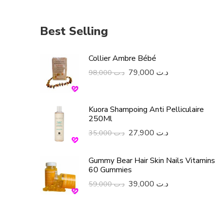
Best Selling
Collier Ambre Bébé
79,000
د.ت
98,000
د.ت
Kuora Shampoing Anti Pelliculaire
250Ml
27,900
د.ت
35,000
د.ت
Gummy Bear Hair Skin Nails Vitamins
60 Gummies
39,000
د.ت
59,000
د.ت