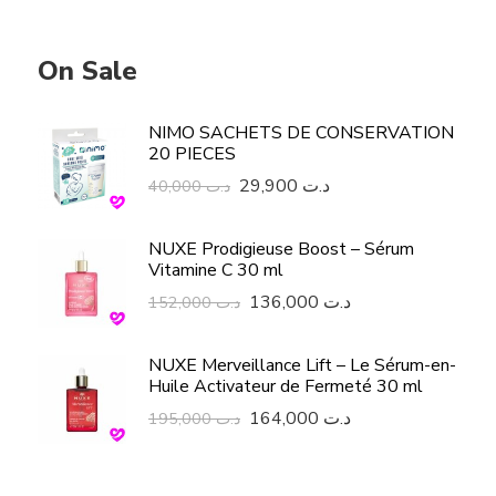
On Sale
Glyceriall Crème Duo Pour Les
NIMO SACHETS DE CONSERVATION
Aisselles - 30Ml
20 PIECES
4,200
د.ت
29,900
د.ت
40,000
د.ت
Cetaphil Ecran Uva/Uvb Defense
NUXE Prodigieuse Boost – Sérum
Spf50+ 50Ml
Vitamine C 30 ml
42,000
د.ت
136,000
د.ت
59,000
د.ت
152,000
د.ت
Gluta Light 14 Sticks
NUXE Merveillance Lift – Le Sérum-en-
Huile Activateur de Fermeté 30 ml
74,900
د.ت
98,000
د.ت
164,000
د.ت
195,000
د.ت