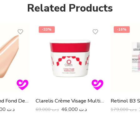
Related Products
-33%
-16%
Vichy Dermablend Fond De Teint Fluide Correcteure Teinte 15 Opal, 30ML
Clarelis Crème Visage Multifonction, 50ml
72,900
د.ت
46,000
د.ت
69,000
د.ت
179,000
د.ت