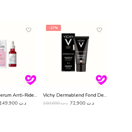
-27%
-34%
Retinol B3 Serum Anti-Rides Au Retinol Regenerant Resurfacant 30Ml
Vichy Dermablend Fond DeTeint Fluide Correcteure16H Spf 35 N°25 Nude
149,900
د.ت
72,900
د.ت
100,000
د.ت
119,000