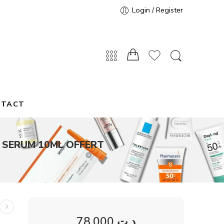
Login / Register
NTACT
+ SERUM 10ML OFFERT
78,000
د.ت