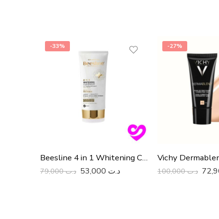
-33%
-27%
Beesline 4 in 1 Whitening Cleanser Perfect Radiance 150 ML
53,000
د.ت
79,000
د.ت
100,000
د.ت