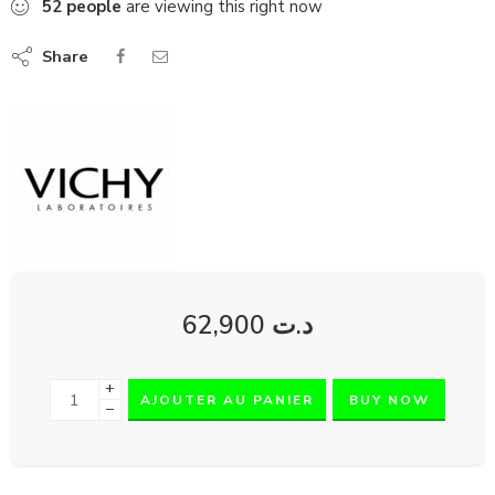
52
people
are viewing this right now
Share
62,900
د.ت
+
AJOUTER AU PANIER
BUY NOW
−