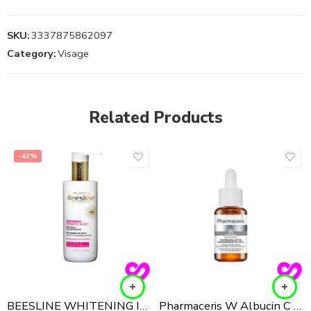
SKU:
3337875862097
Category:
Visage
Related Products
-42%
BEESLINE WHITENING INTIMATE WASH 200ML
Pharmaceris W Albucin C 5% Sérum concentré anti-taches, 30ml