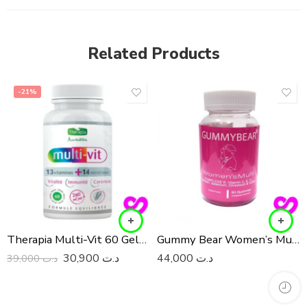
Related Products
-21%
Therapia Multi-Vit 60 Gelules
Gummy Bear Women’s Multi 60 Gummies
30,900
د.ت
44,000
د.ت
39,000
د.ت