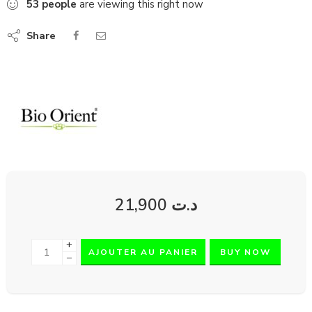
53
people
are viewing this right now
Share
21,900
د.ت
+
AJOUTER AU PANIER
BUY NOW
−