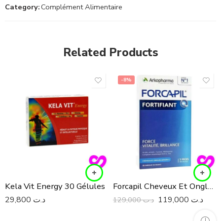
Category:
Complément Alimentaire
Related Products
-8%
Kela Vit Energy 30 Gélules
Forcapil Cheveux Et Ongles 180 Gelules
29,800
د.ت
119,000
د.ت
129,000
د.ت