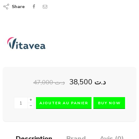
Share
38,500
د.ت
47,000
د.ت
+
AJOUTER AU PANIER
BUY NOW
−
Description
Brand
Avis (0)