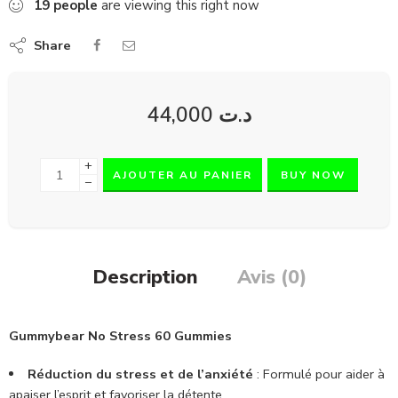
19
people
are viewing this right now
Share
44,000
د.ت
+
AJOUTER AU PANIER
BUY NOW
−
Description
Avis (0)
Gummybear No Stress 60 Gummies
Réduction du stress et de l’anxiété
: Formulé pour aider à
apaiser l’esprit et favoriser la détente.