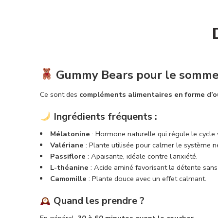
Gummy Bears pour le sommei
Ce sont des
compléments alimentaires en forme d’ou
Ingrédients fréquents :
Mélatonine
: Hormone naturelle qui régule le cycle 
Valériane
: Plante utilisée pour calmer le système n
Passiflore
: Apaisante, idéale contre l’anxiété.
L-théanine
: Acide aminé favorisant la détente san
Camomille
: Plante douce avec un effet calmant.
Quand les prendre ?
En général,
30 à 60 minutes avant le coucher
.