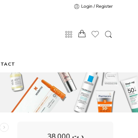
Login / Register
NTACT
38,000
د.ت