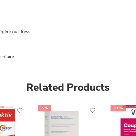
égère ou stress.
entaire
Related Products
-5%
-18%