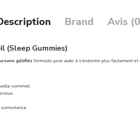
Description
Brand
Avis (0
l (Sleep Gummies)
rsons gélifiés
formulés pour aider à s’endormir plus facilement et 
veille-sommeil.
erveux.
s somnolence.