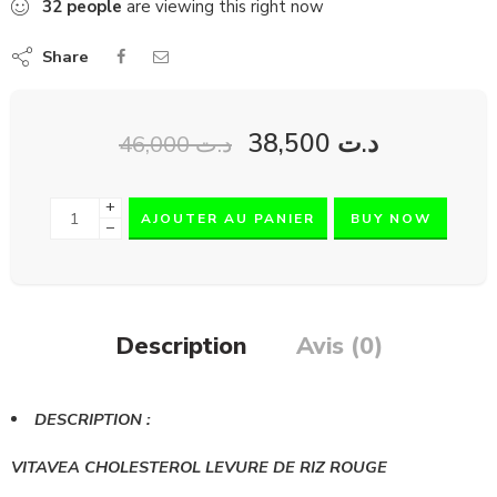
32
people
are viewing this right now
Share
38,500
د.ت
46,000
د.ت
+
AJOUTER AU PANIER
BUY NOW
−
Description
Avis (0)
DESCRIPTION :
VITAVEA CHOLESTEROL LEVURE DE RIZ ROUGE