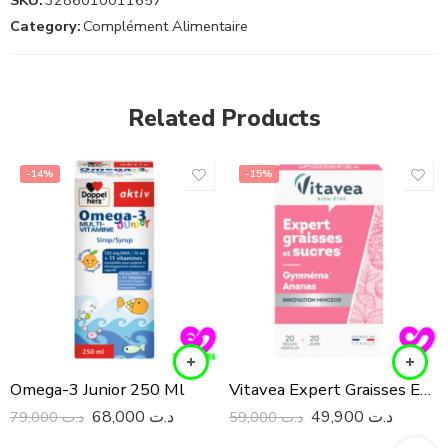
Category:
Complément Alimentaire
Related Products
-14%
-15%
Omega-3 Junior 250 Ml
Vitavea Expert Graisses Et Sucres 40 Gélules
68,000
د.ت
49,900
د.ت
79,000
د.ت
59,000
د.ت