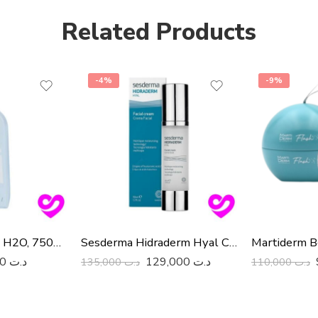
Related Products
-4%
-9%
Biolane Eau Pure H2O, 750ml
Sesderma Hidraderm Hyal Creme 50Ml
33,200
د.ت
129,000
د.ت
135,000
د.ت
110,000
د.ت