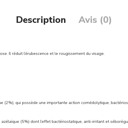
Description
Avis (0)
e. Il réduit l’érubescence et le rougissement du visage.
ue (2%), qui possède une importante action comédolytique, bactériosta
de azélaïque (5%) dont l’effet bactériostatique, anti-irritant et séborég