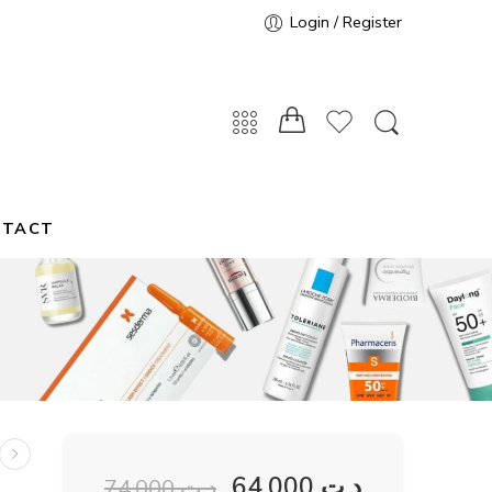
Login / Register
NTACT
64,000
د.ت
74,000
د.ت