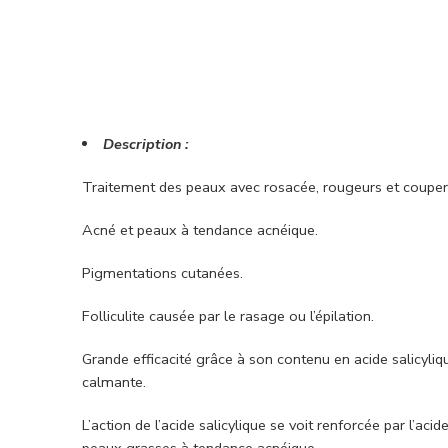
Description :
Traitement des peaux avec rosacée, rougeurs et couperos
Acné et peaux à tendance acnéique.
Pigmentations cutanées.
Folliculite causée par le rasage ou l’épilation.
Grande efficacité grâce à son contenu en acide salicyliq
calmante.
L’action de l’acide salicylique se voit renforcée par l’aci
peaux grasses à tendance acnéique.