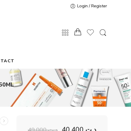
Login / Register
NTACT
 50ML
40,400
د.ت
49,000
د.ت