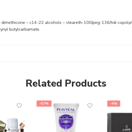
 dimethicone – c14-22 alcohols – steareth-100/peg-136/hdi copolyme
pynyl butylcarbamate.
Related Products
-57%
-4%