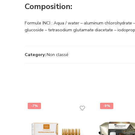
Composition:
Formule INCI : Aqua / water – aluminum chlorohydrate –
glucoside – tetrasodium glutamate diacetate – iodopro
Category:
Non classé
-7%
-9%