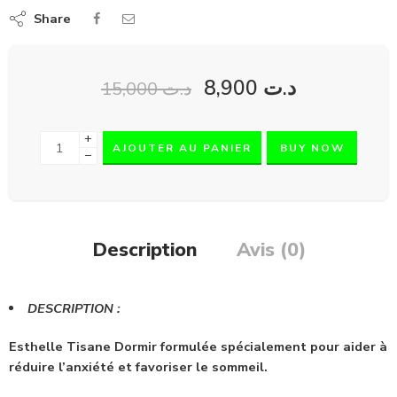
Share
8,900
د.ت
15,000
د.ت
+
AJOUTER AU PANIER
BUY NOW
−
Description
Avis (0)
DESCRIPTION :
Esthelle Tisane Dormir
formulée spécialement pour aider à
réduire l’anxiété et favoriser le sommeil.