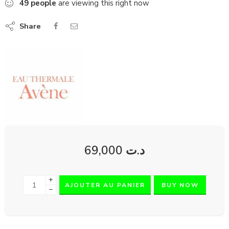
49
people
are viewing this right now
Share
69,000
د.ت
+
AJOUTER AU PANIER
BUY NOW
−