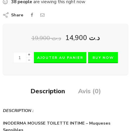
38
people
are viewing this right now
Share
14,900
د.ت
19,900
د.ت
+
AJOUTER AU PANIER
BUY NOW
−
Description
Avis (0)
DESCRIPTION :
INODERMA MOUSSE TOILETTE INTIME – Muqueses
Sensibles