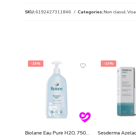
SKU:
6192427311846
Categories:
Non classé
,
Vis
-15%
-14%
Biolane Eau Pure H2O, 750ml