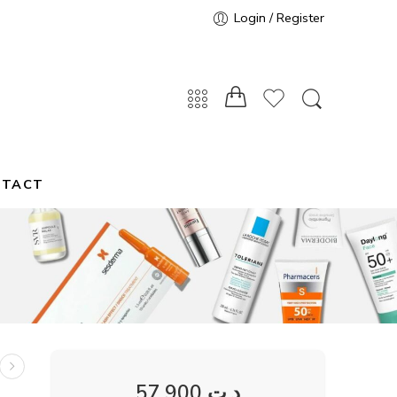
Login / Register
NTACT
57,900
د.ت