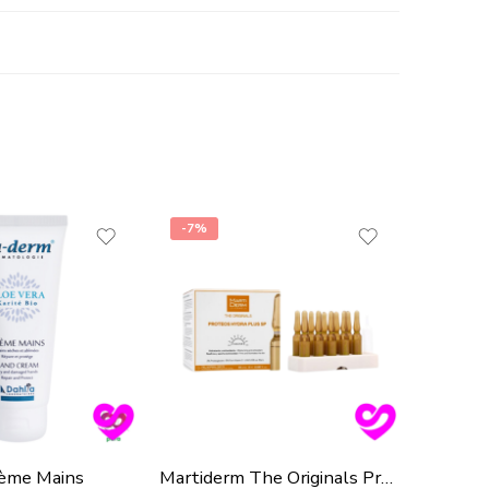
-7%
-25%
ème Mains
Martiderm The Originals Proteos Hydra Plus Sp Peaux Normales-Mixtes 10 Ampoules