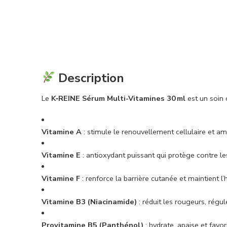
Description
Le
K‑REINE Sérum Multi-Vitamines 30 ml
est un soin 
Vitamine A
: stimule le renouvellement cellulaire et am
Vitamine E
: antioxydant puissant qui protège contre les
Vitamine F
: renforce la barrière cutanée et maintient l’
Vitamine B3 (Niacinamide)
: réduit les rougeurs, régul
Provitamine B5 (Panthénol)
: hydrate, apaise et favo