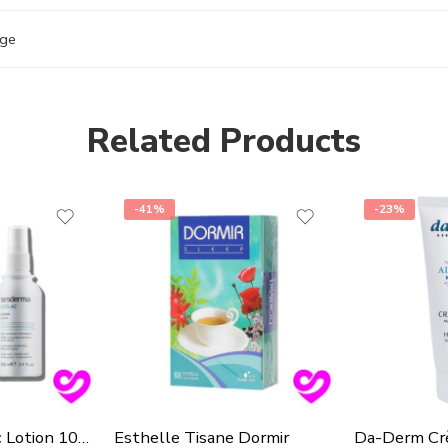
age
Related Products
-41%
-23%
Sesderma Azelac Lotion 100Ml
Esthelle Tisane Dormir
Da-Derm Cr