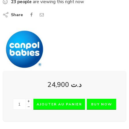
23
people
are viewing this right now
Share
24,900
د.ت
+
AJOUTER AU PANIER
BUY NOW
−