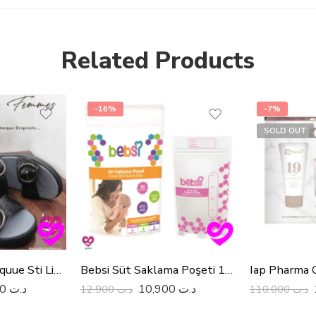
Related Products
-16%
-7%
SOLD OUT
Sabot Orthopediquue Sti Light
Bebsi Süt Saklama Poşeti 10 Adet
79,000
د.ت
10,900
د.ت
12,900
د.ت
110,000
د.ت