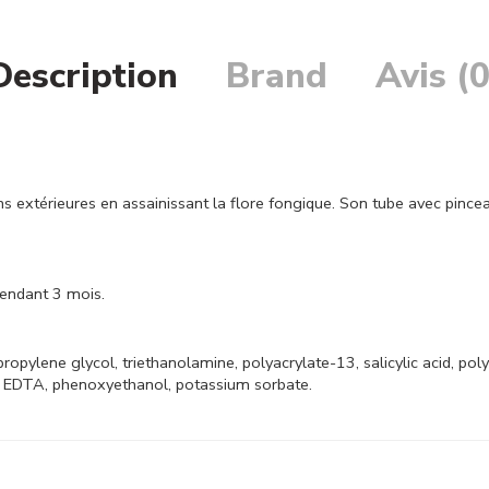
Description
Brand
Avis (0
 extérieures en assainissant la flore fongique. Son tube avec pincea
pendant 3 mois.
opylene glycol, triethanolamine, polyacrylate-13, salicylic acid, poly
um EDTA, phenoxyethanol, potassium sorbate.