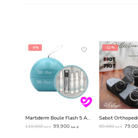
-9%
-11%
Martiderm Boule Flash 5 Ampoule
99,900
د.ت
110,000
د.ت
89,000
د.ت