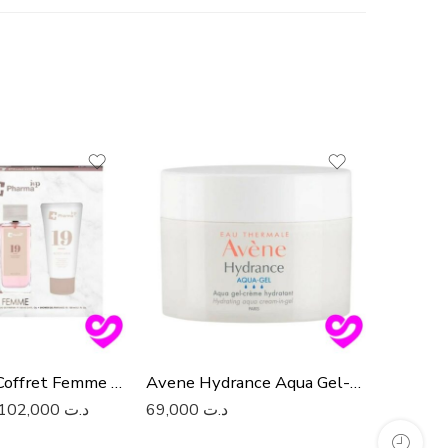
-7%
Iap Pharma Coffret Femme N19
Avene Hydrance Aqua Gel-Creme Hydratant 50Ml
102,000
د.ت
69,000
د.ت
125,000