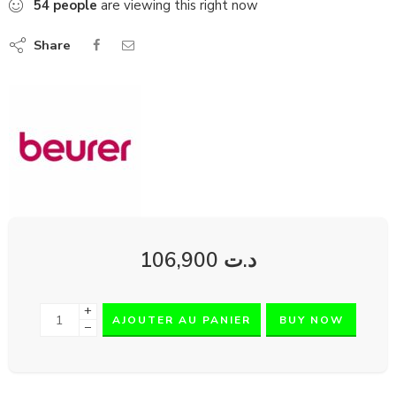
54
people
are viewing this right now
Share
106,900
د.ت
+
AJOUTER AU PANIER
BUY NOW
−