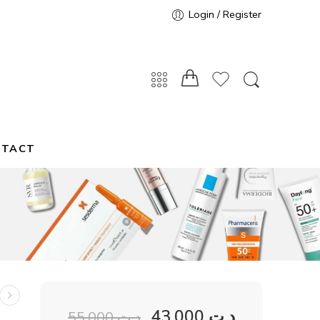
Login / Register
NTACT
43,000
د.ت
55,000
د.ت