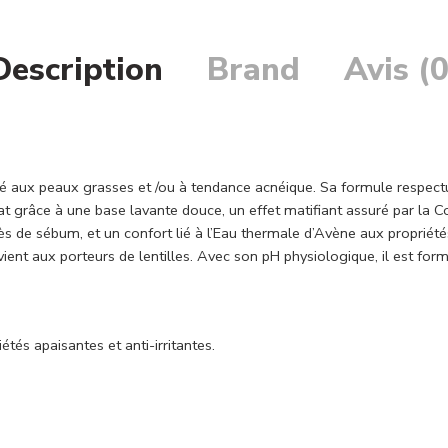
Description
Brand
Avis (0
né aux peaux grasses et /ou à tendance acnéique. Sa formule respec
icat grâce à une base lavante douce, un effet matifiant assuré par la 
s de sébum, et un confort lié à l’Eau thermale d’Avène aux propriétés a
vient aux porteurs de lentilles. Avec son pH physiologique, il est fo
és apaisantes et anti-irritantes.