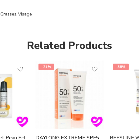
 Grasses
,
Visage
Related Products
-21%
-38%
Novexpert Coffret Peau Eclatante
DAYLONG EXTREME SPF50+ 200ML