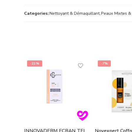
Categories:
Nettoyant & Démaquillant
,
Peaux Mixtes &
-21%
-7%
INNOVADERM ECRAN TEINTÉ 01 IVORY SPF50+ 30ML