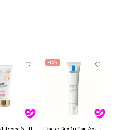
-12%
-12%
BEESLINE Whitening & Lifting Facial Foam 150ml
Effaclar Duo (+) Soin Anti-Imperfections