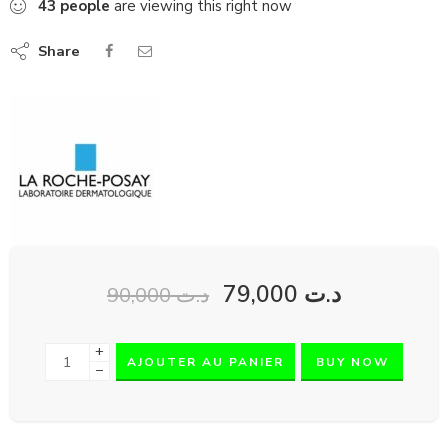
43
people
are viewing this right now
Share
79,000
د.ت
90,000
د.ت
+
AJOUTER AU PANIER
BUY NOW
−