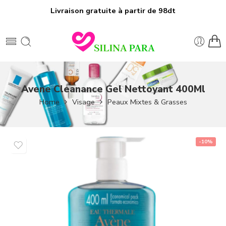
Livraison gratuite à partir de 98dt
Avene Cleanance Gel Nettoyant 400Ml
Home
Visage
Peaux Mixtes & Grasses
-10%