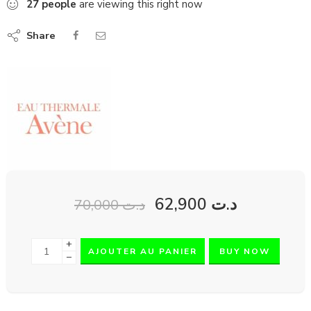
27
people
are viewing this right now
Share
62,900
د.ت
70,000
د.ت
+
AJOUTER AU PANIER
BUY NOW
−