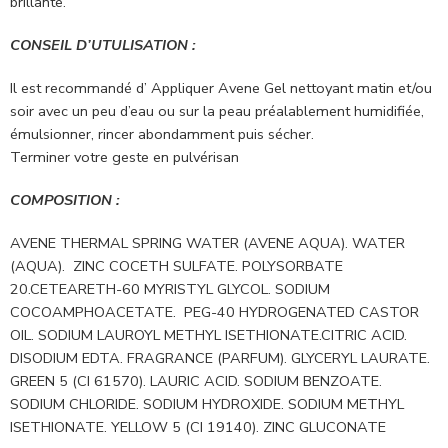
brillante.
CONSEIL D’UTULISATION :
Il est recommandé d’ Appliquer Avene Gel nettoyant matin et/ou
soir avec un peu d’eau ou sur la peau préalablement humidifiée,
émulsionner, rincer abondamment puis sécher.
Terminer votre geste en pulvérisan
COMPOSITION :
AVENE THERMAL SPRING WATER (AVENE AQUA). WATER
(AQUA). ZINC COCETH SULFATE. POLYSORBATE
20.CETEARETH-60 MYRISTYL GLYCOL. SODIUM
COCOAMPHOACETATE. PEG-40 HYDROGENATED CASTOR
OIL. SODIUM LAUROYL METHYL ISETHIONATE.CITRIC ACID.
DISODIUM EDTA. FRAGRANCE (PARFUM). GLYCERYL LAURATE.
GREEN 5 (CI 61570). LAURIC ACID. SODIUM BENZOATE.
SODIUM CHLORIDE. SODIUM HYDROXIDE. SODIUM METHYL
ISETHIONATE. YELLOW 5 (CI 19140). ZINC GLUCONATE