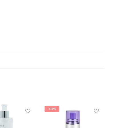
-13%
-26%