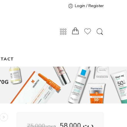
Login / Register
NTACT
 70G
58,000
د.ت
75,000
د.ت