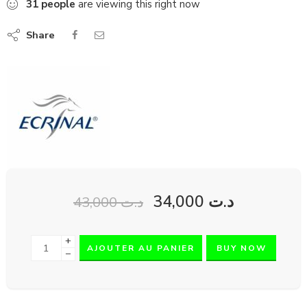
31
people
are viewing this right now
Share
34,000
د.ت
43,000
د.ت
+
AJOUTER AU PANIER
BUY NOW
−