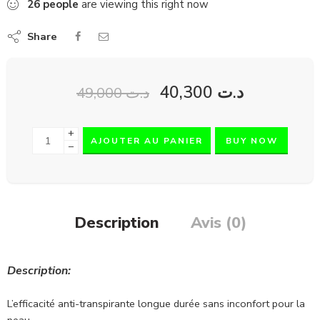
26
people
are viewing this right now
Share
40,300
د.ت
49,000
د.ت
+
AJOUTER AU PANIER
BUY NOW
−
Description
Avis (0)
Description:
L’efficacité anti-transpirante longue durée sans inconfort pour la