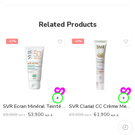
Related Products
-22%
-10%
SVR Ecran Minéral Teinté SPF 50+ Peaux Sèches à Très Sèches , 50 ml
SVR Clarial CC Crème Medium SPF 50+, 40 ml
53,900
د.ت
61,900
د.ت
69,000
د.ت
69,000
د.ت