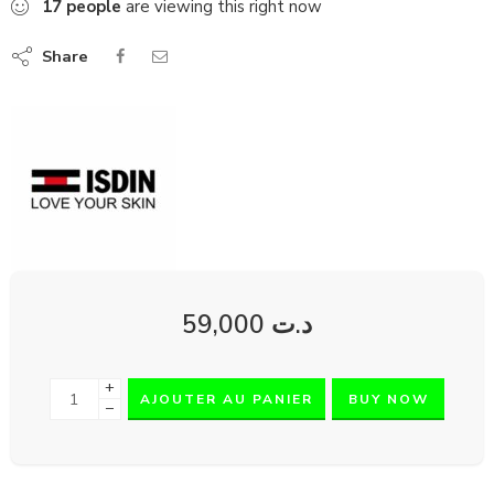
17
people
are viewing this right now
Share
59,000
د.ت
+
AJOUTER AU PANIER
BUY NOW
−