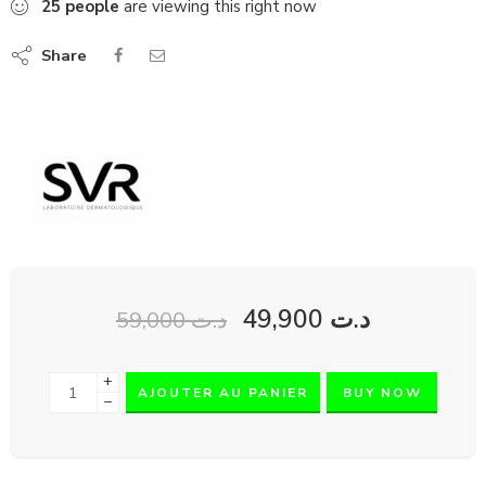
25
people
are viewing this right now
Share
49,900
د.ت
59,000
د.ت
+
AJOUTER AU PANIER
BUY NOW
−