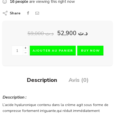
16
people
are viewing this right now
Share
52,900
د.ت
59,000
د.ت
+
AJOUTER AU PANIER
BUY NOW
−
Description
Avis (0)
Description :
L’acide hyaluronique contenu dans la crème agit sous forme de
compresse fortement irriguante,qui réduit immédiatement