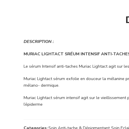
DESCRIPTION :
MURIAC LIGHTACT SRÉUM INTENSIF ANTI-TACHE
Le sérum Intensif anti-taches Muriac Lightact agit sur le
Muriac Lightact sérum exfolie en douceur la mélanine p
mélano- dermique.
Muriac Lightact sérum intensif agit sur le vieillissemen
l’épiderme
Categories:
Soin Anti-tache & Dépigmentant
,
Soin Ecla