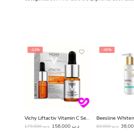
-12%
-45%
Vichy Liftactiv Vitamin C Serum And Brightening Skin Corrector
158,000
د.ت
179,000
د.ت
69,000
د.ت