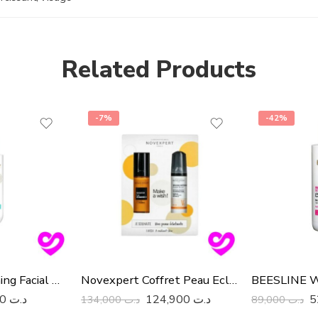
Related Products
-7%
-42%
Beesline Whitening Facial Wash
Novexpert Coffret Peau Eclatante
38,000
د.ت
124,900
د.ت
134,000
د.ت
89,000
د.ت