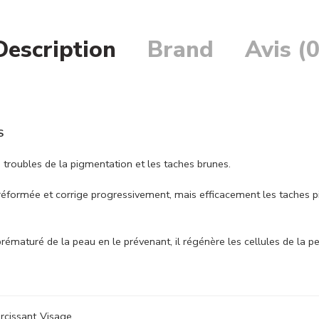
Description
Brand
Avis (0
S
s troubles de la pigmentation et les taches brunes.
réformée et corrige progressivement, mais efficacement les taches pi
t prématuré de la peau en le prévenant, il régénère les cellules de la
ircissant
,
Visage