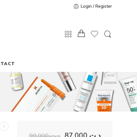
Login / Register
NTACT
87,000
د.ت
99,000
د.ت