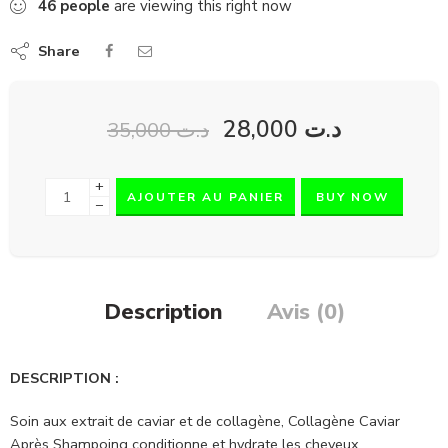
46
people
are viewing this right now
Share
28,000
د.ت
35,000
د.ت
+
AJOUTER AU PANIER
BUY NOW
−
Description
Avis (0)
DESCRIPTION :
Soin aux extrait de caviar et de collagène, Collagène Caviar
Après Shampoing conditionne et hydrate les cheveux