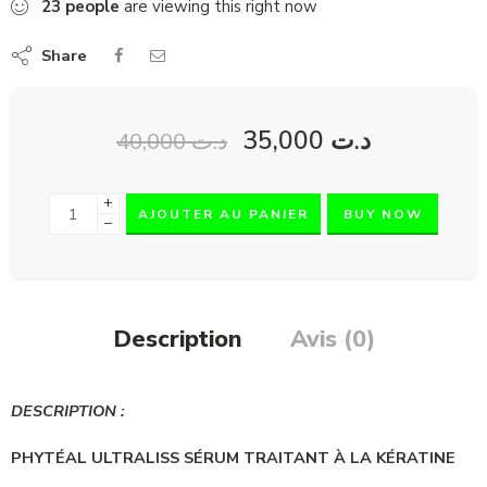
23
people
are viewing this right now
Share
35,000
د.ت
40,000
د.ت
+
AJOUTER AU PANIER
BUY NOW
−
Description
Avis (0)
DESCRIPTION :
PHYTÉAL ULTRALISS SÉRUM TRAITANT À LA KÉRATINE