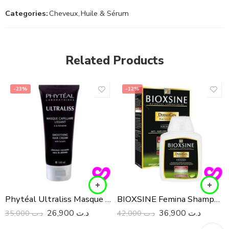
Categories:
Cheveux
,
Huile & Sérum
Related Products
-23%
-12%
Phytéal Ultraliss Masque Lissant à La Kératine 100Ml
BIOXSINE Femina Shampooing Anti-Chute Cheveux Secs/Normaux 300Ml
26,900
د.ت
36,900
د.ت
35,000
د.ت
42,000
د.ت