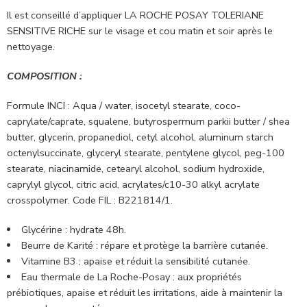
Il est conseillé d’appliquer LA ROCHE POSAY TOLERIANE
SENSITIVE RICHE sur le visage et cou matin et soir après le
nettoyage.
COMPOSITION :
Formule INCI : Aqua / water, isocetyl stearate, coco-
caprylate/caprate, squalene, butyrospermum parkii butter / shea
butter, glycerin, propanediol, cetyl alcohol, aluminum starch
octenylsuccinate, glyceryl stearate, pentylene glycol, peg-100
stearate, niacinamide, cetearyl alcohol, sodium hydroxide,
caprylyl glycol, citric acid, acrylates/c10-30 alkyl acrylate
crosspolymer. Code FIL : B221814/1.
Glycérine : hydrate 48h.
Beurre de Karité : répare et protège la barrière cutanée.
Vitamine B3 ; apaise et réduit la sensibilité cutanée.
Eau thermale de La Roche-Posay : aux propriétés
prébiotiques, apaise et réduit les irritations, aide à maintenir la