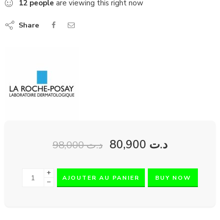
12
people
are viewing this right now
Share
80,900
د.ت
98,000
د.ت
+
AJOUTER AU PANIER
BUY NOW
−