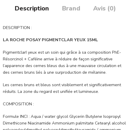
Description
Brand
Avis (0)
DESCRIPTION :
LA ROCHE POSAY PIGMENTCLAR YEUX 15ML
PigmentclarI yeux est un soin qui grâce à sa composition PhE-
Résorcinol + Caféine arrive à réduire de façon significative
l’apparence des cernes bleus dus à une mauvaise circulation et
des cernes bruns liés à une surproduction de mélanine.
Les cernes bruns et bleus sont visiblement et significativement
réduits. La zone du regard est unifiée et lumineuse.
COMPOSITION :
Formule INCI : Aqua / water glycol Glycerin Butylene Isopropyl
Dimethicone Niacinamide Ammonium palmitate Cetearyl alcohol
polyacryloyldimethyl polyacryldimethyltauramide / ammonium