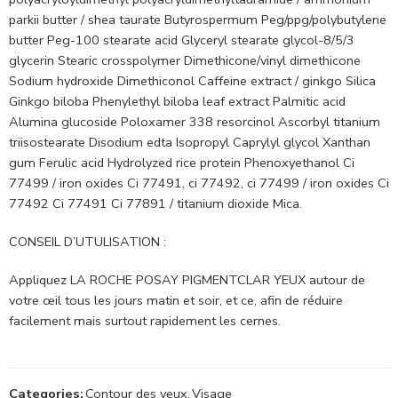
parkii butter / shea taurate Butyrospermum Peg/ppg/polybutylene
butter Peg-100 stearate acid Glyceryl stearate glycol-8/5/3
glycerin Stearic crosspolymer Dimethicone/vinyl dimethicone
Sodium hydroxide Dimethiconol Caffeine extract / ginkgo Silica
Ginkgo biloba Phenylethyl biloba leaf extract Palmitic acid
Alumina glucoside Poloxamer 338 resorcinol Ascorbyl titanium
triisostearate Disodium edta Isopropyl Caprylyl glycol Xanthan
gum Ferulic acid Hydrolyzed rice protein Phenoxyethanol Ci
77499 / iron oxides Ci 77491, ci 77492, ci 77499 / iron oxides Ci
77492 Ci 77491 Ci 77891 / titanium dioxide Mica.
CONSEIL D’UTULISATION :
Appliquez LA ROCHE POSAY PIGMENTCLAR YEUX autour de
votre œil tous les jours matin et soir, et ce, afin de réduire
facilement mais surtout rapidement les cernes.
Categories:
Contour des yeux
,
Visage