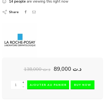
14
people
are viewing this right now
Share
89,000
د.ت
138,000
د.ت
+
AJOUTER AU PANIER
BUY NOW
−