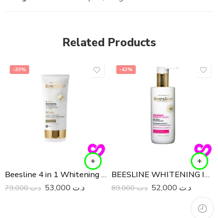
Related Products
-33%
-42%
Beesline 4 in 1 Whitening Cleanser Perfect Radiance 150 ML
BEESLINE WHITENING INTIMATE WASH 200ML
53,000
د.ت
52,000
د.ت
79,000
د.ت
89,000
د.ت