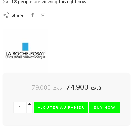
18
people
are viewing this right now
Share
74,900
د.ت
79,000
د.ت
+
AJOUTER AU PANIER
BUY NOW
−