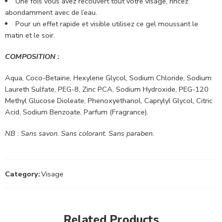
Une fois vous avez recouvert tout votre visage, rincez
abondamment avec de l’eau.
Pour un effet rapide et visible utilisez ce gel moussant le
matin et le soir.
COMPOSITION :
Aqua, Coco-Betaine, Hexylene Glycol, Sodium Chloride, Sodium
Laureth Sulfate, PEG-8, Zinc PCA, Sodium Hydroxide, PEG-120
Methyl Glucose Dioleate, Phenoxyethanol, Caprylyl Glycol, Citric
Acid, Sodium Benzoate, Parfum (Fragrance).
NB : Sans savon. Sans colorant. Sans paraben.
Category:
Visage
Related Products