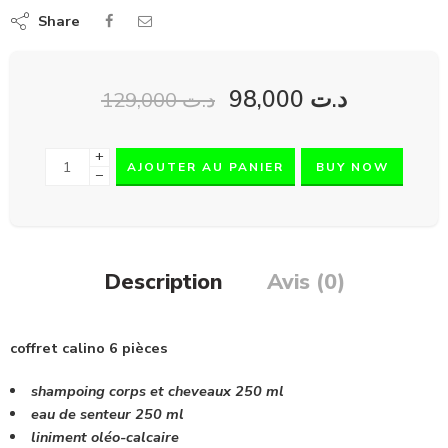
Share
98,000
د.ت
129,000
د.ت
+
AJOUTER AU PANIER
BUY NOW
−
Description
Avis (0)
coffret calino 6 pièces
shampoing corps et cheveaux 250 ml
eau de senteur 250 ml
liniment oléo-calcaire