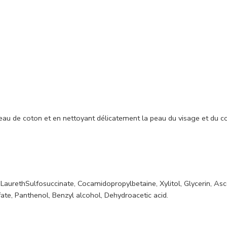
ceau de coton et en nettoyant délicatement la peau du visage et du c
LaurethSulfosuccinate, Cocamidopropylbetaine, Xylitol, Glycerin, Asc
lfate, Panthenol, Benzyl alcohol, Dehydroacetic acid.