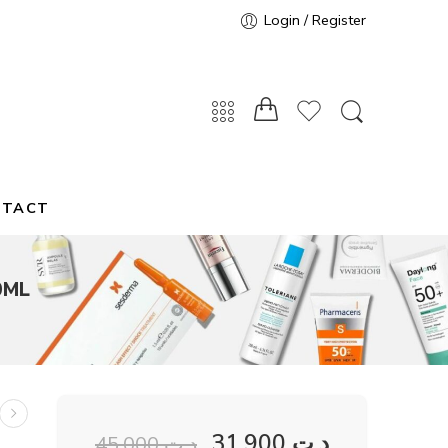
Login / Register
NTACT
0ML
31,900
د.ت
45,000
د.ت