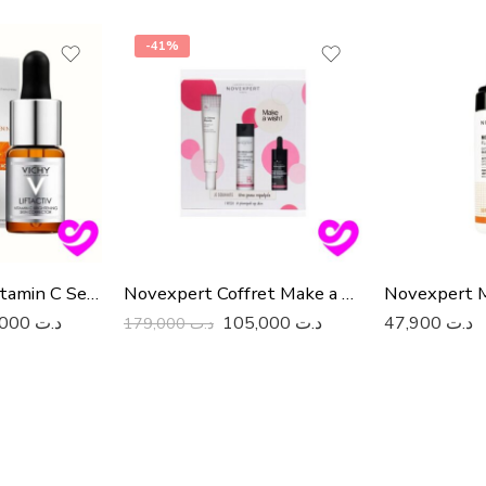
-41%
Vichy Liftactiv Vitamin C Serum And Brightening Skin Corrector
Novexpert Coffret Make a Wish
158,000
د.ت
105,000
د.ت
47,900
د.ت
179,000
د.ت