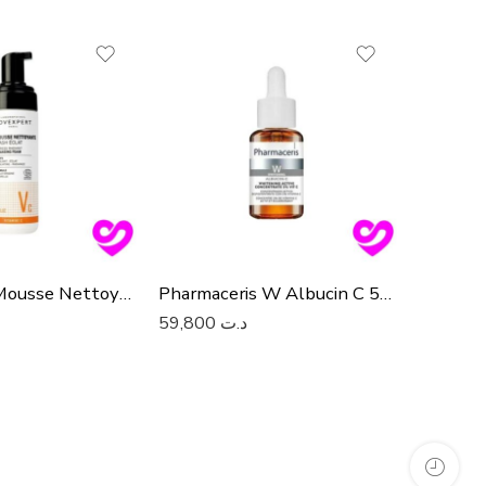
-39%
Novexpert Mousse Nettoyante Flash Éclat
Pharmaceris W Albucin C 5% Sérum concentré anti-taches, 30ml
59,800
د.ت
110,000