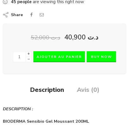
45
people
are viewing this right now
Share
40,900
د.ت
52,000
د.ت
+
AJOUTER AU PANIER
BUY NOW
−
Description
Avis (0)
DESCRIPTION :
BIODERMA Sensibio Gel Moussant 200ML