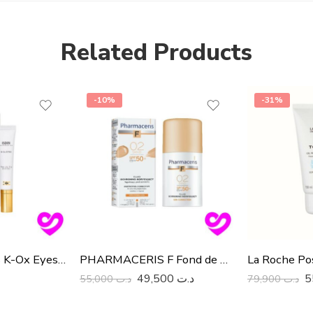
Related Products
-10%
-31%
Isdin Isdinceutics K-Ox Eyes, 15ml
PHARMACERIS F Fond de Teint Fluide SPF50+ (Sand 02) 30ml
49,500
د.ت
55,000
د.ت
79,900
د.ت