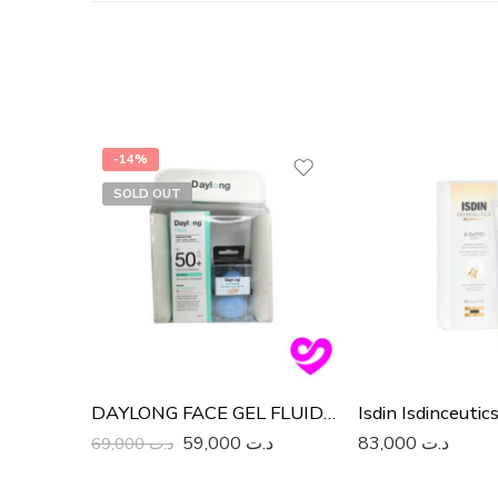
-14%
SOLD OUT
DAYLONG FACE GEL FLUIDE Léger SPF 50+ 50ML
59,000
د.ت
83,000
د.ت
69,000
د.ت