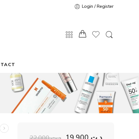
Login / Register
NTACT
19,900
د.ت
22,000
د.ت