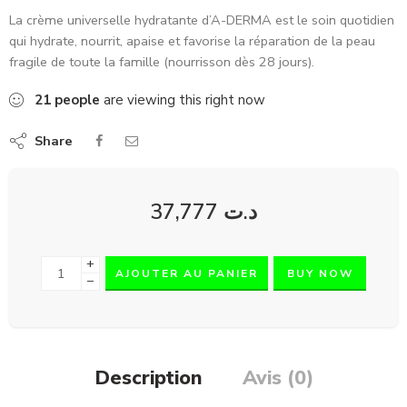
La crème universelle hydratante d’A-DERMA est le soin quotidien
qui hydrate, nourrit, apaise et favorise la réparation de la peau
fragile de toute la famille (nourrisson dès 28 jours).
21
people
are viewing this right now
Share
37,777
د.ت
+
AJOUTER AU PANIER
BUY NOW
−
Description
Avis (0)