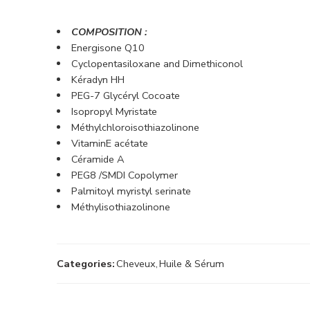
COMPOSITION :
Energisone Q10
Cyclopentasiloxane and Dimethiconol
Kéradyn HH
PEG-7 Glycéryl Cocoate
Isopropyl Myristate
Méthylchloroisothiazolinone
VitaminE acétate
Céramide A
PEG8 /SMDI Copolymer
Palmitoyl myristyl serinate
Méthylisothiazolinone
Categories:
Cheveux
,
Huile & Sérum