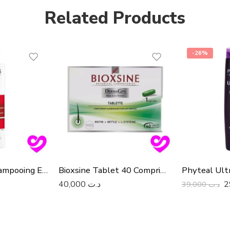
Related Products
-26%
Vichy Dercos Shampooing Energisant Anti Chute 200 Ml
Bioxsine Tablet 40 Comprimés
40,000
د.ت
39,000
د.ت