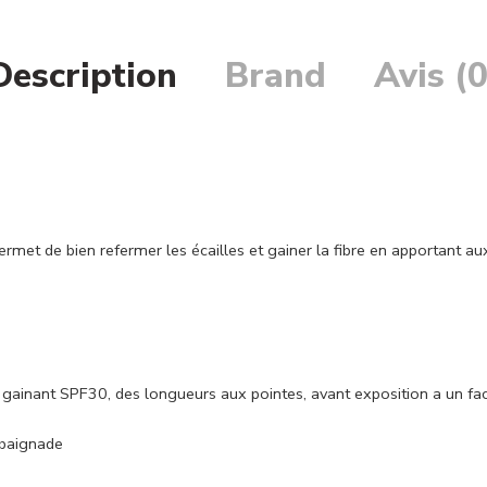
Description
Brand
Avis (0
et de bien refermer les écailles et gainer la fibre en apportant aux
 gainant SPF30, des longueurs aux pointes, avant exposition a un facteu
e baignade