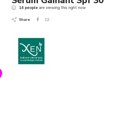
Serum Gainant Spf 30
14
people
are viewing this right now
Share