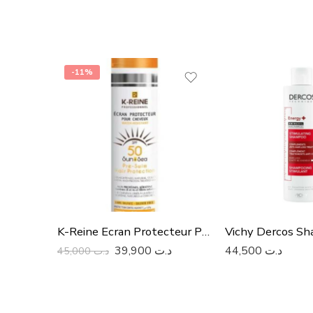
-11%
K-Reine Ecran Protecteur Pour Cheveux 200 Ml
39,900
د.ت
44,500
د.ت
45,000
د.ت