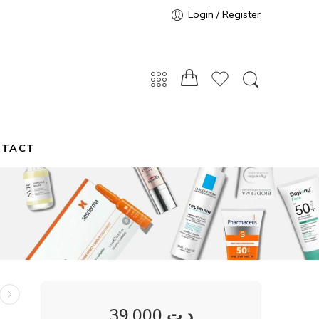
Login / Register
NTACT
39,000
د.ت