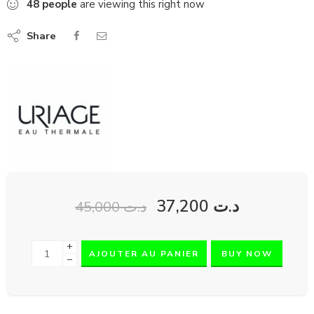
48
people
are viewing this right now
Share
37,200
د.ت
45,000
د.ت
+
AJOUTER AU PANIER
BUY NOW
−