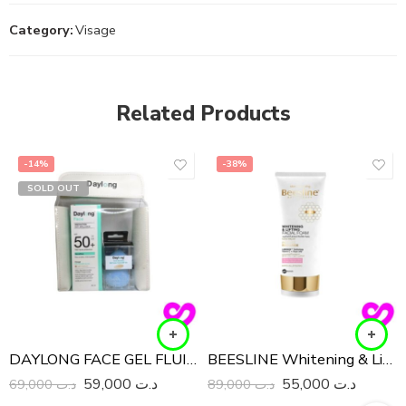
Category:
Visage
Related Products
-14%
-38%
SOLD OUT
DAYLONG FACE GEL FLUIDE Léger SPF 50+ 50ML
BEESLINE Whitening & Lifting Facial Foam 150ml
59,000
د.ت
55,000
د.ت
69,000
د.ت
89,000
د.ت