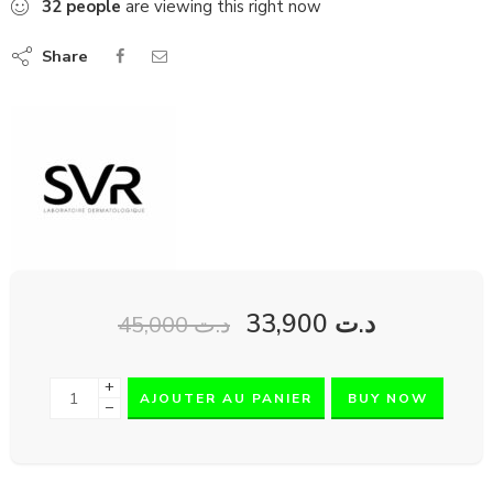
32
people
are viewing this right now
Share
33,900
د.ت
45,000
د.ت
+
AJOUTER AU PANIER
BUY NOW
−