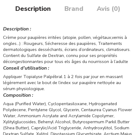
Description
Brand
Avis (0)
Description :
Crème pour paupières irritées (atopie, pollen, végétaux,vernis à
ongles…) : Rougeurs, Sécheresse des paupières, Traitements
dermatologiques desséchants, écrans d’ordinateurs, climatiseurs.
Contient du Sulfate de Dextran, connu pour ses propriétés
décongestionnantes pour tous els âges du nourrisson à l’adulte
Conseil d’utilisation :
Appliquer Topialyse Palpébral 1 à 2 fois par jour en massant
légèrement avec le bout de l’index sur paupière nettoyée au
sérum physiologique.
Composition :
Aqua (Purified Water), Cyclopentasiloxane, Hydrogenated
Polydecene, Pentylene Glycol, Glycerin, Centaurea Cyanus Flower
Water, Ammonium Acrylate and Acrylamide Copolymer,
Xylitylglucosides, Behenyl Alcohol, Butyrospermum Parkil Butter
(Shea Butter), Caprylic/Acid Triglyceride, Anhydroxylitol, Sodium
Dextran Sulfate, Xylitol, Dipotassium Glycyrrhizate, Arctium Majus