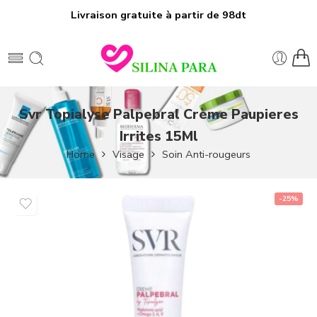
Livraison gratuite à partir de 98dt
Svr Topialyse Palpebral Crème Paupieres
Irrites 15Ml
Home
Visage
Soin Anti-rougeurs
-25%