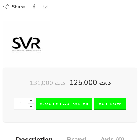
Share
125,000
د.ت
131,000
د.ت
+
AJOUTER AU PANIER
BUY NOW
−
Description
Brand
Avis (0)