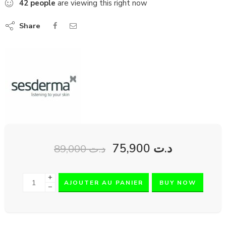
42
people
are viewing this right now
Share
75,900
د.ت
89,000
د.ت
+
AJOUTER AU PANIER
BUY NOW
−