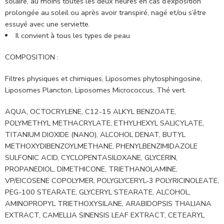
solaire, au moins toutes les deux heures en cas d’exposition
prolongée au soleil ou après avoir transpiré, nagé et/ou s’être
essuyé avec une serviette.
Il convient à tous les types de peau
COMPOSITION :
Filtres physiques et chimiques, Liposomes phytosphingosine,
Liposomes Plancton, Liposomes Micrococcus, Thé vert.
AQUA, OCTOCRYLENE, C12-15 ALKYL BENZOATE,
POLYMETHYL METHACRYLATE, ETHYLHEXYL SALICYLATE,
TITANIUM DIOXIDE (NANO), ALCOHOL DENAT, BUTYL
METHOXYDIBENZOYLMETHANE, PHENYLBENZIMIDAZOLE
SULFONIC ACID, CYCLOPENTASILOXANE, GLYCERIN,
PROPANEDIOL, DIMETHICONE, TRIETHANOLAMINE,
VP/EICOSENE COPOLYMER, POLYGLYCERYL-3 POLYRICINOLEATE,
PEG-100 STEARATE, GLYCERYL STEARATE, ALCOHOL,
AMINOPROPYL TRIETHOXYSILANE, ARABIDOPSIS THALIANA
EXTRACT, CAMELLIA SINENSIS LEAF EXTRACT, CETEARYL