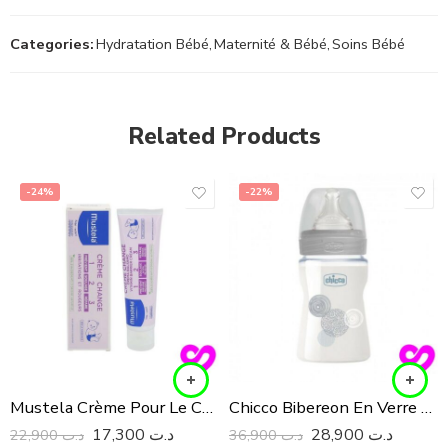
Categories:
Hydratation Bébé
,
Maternité & Bébé
,
Soins Bébé
Related Products
-24%
-22%
Mustela Crème Pour Le Change 50Ml
Chicco Bibereon En Verre Gris 150 ML
17,300
د.ت
28,900
د.ت
22,900
د.ت
36,900
د.ت