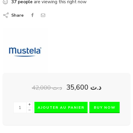
37
people
are viewing this right now
Share
35,600
د.ت
42,000
د.ت
+
AJOUTER AU PANIER
BUY NOW
−