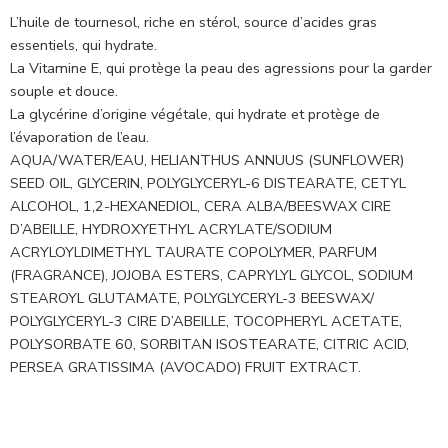
L’huile de tournesol, riche en stérol, source d’acides gras
essentiels, qui hydrate.
La Vitamine E, qui protège la peau des agressions pour la garder
souple et douce.
La glycérine d’origine végétale, qui hydrate et protège de
l’évaporation de l’eau.
AQUA/WATER/EAU, HELIANTHUS ANNUUS (SUNFLOWER)
SEED OIL, GLYCERIN, POLYGLYCERYL-6 DISTEARATE, CETYL
ALCOHOL, 1,2-HEXANEDIOL, CERA ALBA/BEESWAX CIRE
D’ABEILLE, HYDROXYETHYL ACRYLATE/SODIUM
ACRYLOYLDIMETHYL TAURATE COPOLYMER, PARFUM
(FRAGRANCE), JOJOBA ESTERS, CAPRYLYL GLYCOL, SODIUM
STEAROYL GLUTAMATE, POLYGLYCERYL-3 BEESWAX/
POLYGLYCERYL-3 CIRE D’ABEILLE, TOCOPHERYL ACETATE,
POLYSORBATE 60, SORBITAN ISOSTEARATE, CITRIC ACID,
PERSEA GRATISSIMA (AVOCADO) FRUIT EXTRACT.