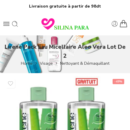
Livraison gratuite à partir de 98dt
Lirene Pack Eau Micellaire Aleo Vera Lot De
2
Home
Visage
Nettoyant & Démaquillant
-49%