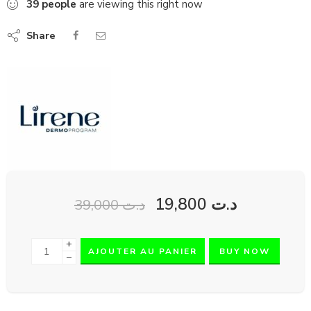
39
people
are viewing this right now
Share
19,800
د.ت
39,000
د.ت
+
AJOUTER AU PANIER
BUY NOW
−