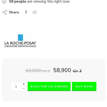
58
people
are viewing this right now
Share
58,900
د.ت
63,000
د.ت
+
AJOUTER AU PANIER
BUY NOW
−