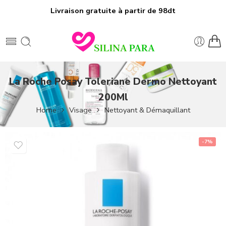
Livraison gratuite à partir de 98dt
La Roche Posay Toleriane Dermo Nettoyant
200Ml
Home
Visage
Nettoyant & Démaquillant
-7%