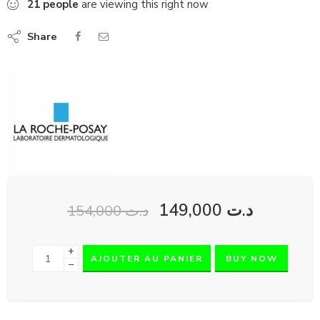
21
people
are viewing this right now
Share
149,000
د.ت
154,000
د.ت
+
AJOUTER AU PANIER
BUY NOW
−