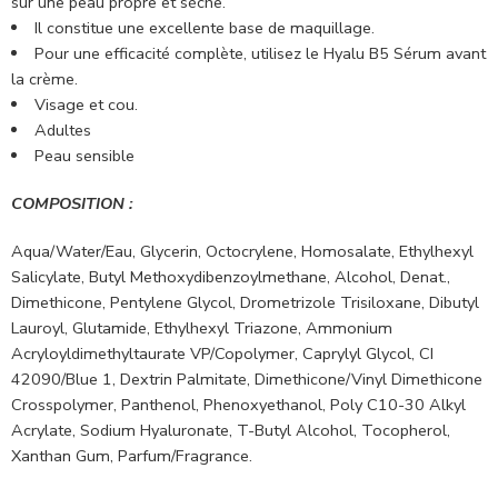
sur une peau propre et sèche.
Il constitue une excellente base de maquillage.
Pour une efficacité complète, utilisez le Hyalu B5 Sérum avant
la crème.
Visage et cou.
Adultes
Peau sensible
COMPOSITION :
Aqua/Water/Eau, Glycerin, Octocrylene, Homosalate, Ethylhexyl
Salicylate, Butyl Methoxydibenzoylmethane, Alcohol, Denat.,
Dimethicone, Pentylene Glycol, Drometrizole Trisiloxane, Dibutyl
Lauroyl, Glutamide, Ethylhexyl Triazone, Ammonium
Acryloyldimethyltaurate VP/Copolymer, Caprylyl Glycol, CI
42090/Blue 1, Dextrin Palmitate, Dimethicone/Vinyl Dimethicone
Crosspolymer, Panthenol, Phenoxyethanol, Poly C10-30 Alkyl
Acrylate, Sodium Hyaluronate, T-Butyl Alcohol, Tocopherol,
Xanthan Gum, Parfum/Fragrance.