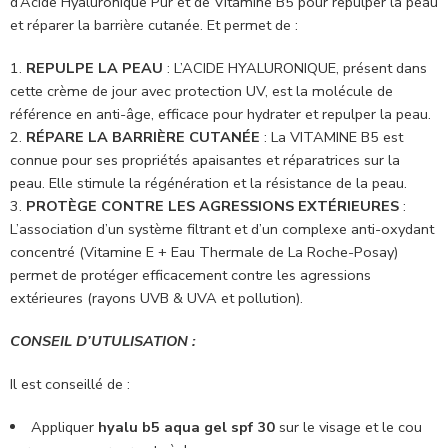
d’Acide Hyaluronique Pur et de Vitamine B5 pour repulper la peau
et réparer la barrière cutanée. Et permet de :
REPULPE LA PEAU
: L’ACIDE HYALURONIQUE, présent dans
cette crème de jour avec protection UV, est la molécule de
référence en anti-âge, efficace pour hydrater et repulper la peau.
RÉPARE LA BARRIÈRE CUTANÉE
: La VITAMINE B5 est
connue pour ses propriétés apaisantes et réparatrices sur la
peau. Elle stimule la régénération et la résistance de la peau.
PROTÈGE CONTRE LES AGRESSIONS EXTÉRIEURES
:
L’association d’un système filtrant et d’un complexe anti-oxydant
concentré (Vitamine E + Eau Thermale de La Roche-Posay)
permet de protéger efficacement contre les agressions
extérieures (rayons UVB & UVA et pollution).
CONSEIL D’UTULISATION :
Il est conseillé de :
Appliquer
hyalu b5 aqua gel spf 30
sur le visage et le cou