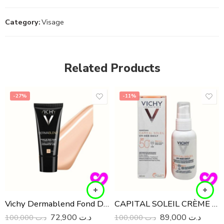
Category:
Visage
Related Products
-27%
-11%
Vichy Dermablend Fond De Teint Fluide Correcteure Teinte 15 Opal, 30ML
CAPITAL SOLEIL CRÈME SOLAIRE VISAGE UV AGE DAILY SPF50+
72,900
د.ت
89,000
د.ت
100,000
د.ت
100,000
د.ت