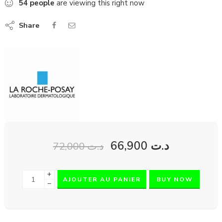
54
people
are viewing this right now
Share
66,900
د.ت
72,000
د.ت
+
AJOUTER AU PANIER
BUY NOW
−