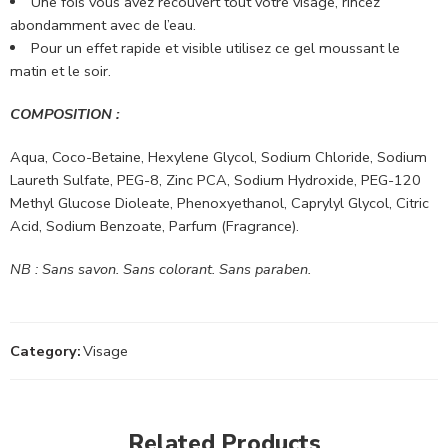
Une fois vous avez recouvert tout votre visage, rincez
abondamment avec de l’eau.
Pour un effet rapide et visible utilisez ce gel moussant le
matin et le soir.
COMPOSITION :
Aqua, Coco-Betaine, Hexylene Glycol, Sodium Chloride, Sodium
Laureth Sulfate, PEG-8, Zinc PCA, Sodium Hydroxide, PEG-120
Methyl Glucose Dioleate, Phenoxyethanol, Caprylyl Glycol, Citric
Acid, Sodium Benzoate, Parfum (Fragrance).
NB : Sans savon. Sans colorant. Sans paraben.
Category:
Visage
Related Products